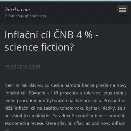
horska.com
Štěstí přeje připraveným
Inflační cíl ČNB 4 % -
science fiction?
15.03.2010 20:55
Není to tak dávno, co Česká národní banka přešla na nový
inflační cíl. Původní cíl tři procenta s tolerancí plus mínus
jeden procentní bod byl snížen na dvě procenta. Přechod na
nižší inflační cíl na začátku tohoto roku byl tak hladký, že si
ho všiml jen málokdo. Paradoxně centrální bance pomohla
ekonomická recese, která stlačila inflaci až pod nový inflační
cíl.