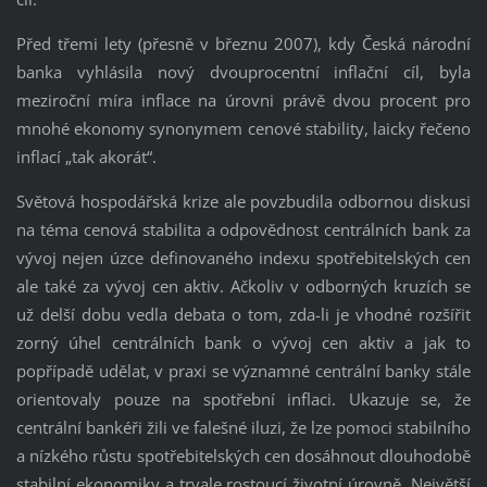
Před třemi lety (přesně v březnu 2007), kdy Česká národní
banka vyhlásila nový dvouprocentní inflační cíl, byla
meziroční míra inflace na úrovni právě dvou procent pro
mnohé ekonomy synonymem cenové stability, laicky řečeno
inflací „tak akorát“.
Světová hospodářská krize ale povzbudila odbornou diskusi
na téma cenová stabilita a odpovědnost centrálních bank za
vývoj nejen úzce definovaného indexu spotřebitelských cen
ale také za vývoj cen aktiv. Ačkoliv v odborných kruzích se
už delší dobu vedla debata o tom, zda-li je vhodné rozšířit
zorný úhel centrálních bank o vývoj cen aktiv a jak to
popřípadě udělat, v praxi se významné centrální banky stále
orientovaly pouze na spotřební inflaci. Ukazuje se, že
centrální bankéři žili ve falešné iluzi, že lze pomoci stabilního
a nízkého růstu spotřebitelských cen dosáhnout dlouhodobě
stabilní ekonomiky a trvale rostoucí životní úrovně. Největší