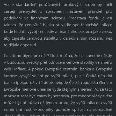
Vedle standardně používaných úrokových sazeb by měli
častěji přemýšlet o správném nastavení pravidel pro
podnikání ve finančním sektoru. Představa fondu je asi
taková, že centrální banka si vedle spotřebitelské inflace
bude hlídat i vývoj cen aktiv a finančního sektoru jako celku,
aby zajistila cenovou stabilitu v daleko širším rozsahu, než
to dělala doposud.
Co z toho plyne pro nás? Dost možná, že se staneme někdy
v budoucnu svědky přehodnocení cenové stability ve směru
vyšší inflace. A pokud Evropská centrální banka a Evropská
komise vyslyší volání po vyšší inflaci, pak i Česká národní
banka (pokud už v té době nebude Česká republika členem
Evropské měnové unie) se vydá stejným směrem. Ač se tato
možnost zdát být
zatím hypotetická, pro mnohé vlády světa
může být přitažlivá už jenem proto, že vyšší inflace a vyšší
nominální růst ekonomiky pomůže splácet nahromaděné