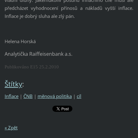
vládní dluhy. Jakémukoliv posunu inflačního cíle musí ale
předcházet vyhodnocení přínosů a nákladů vyšší inflace.
Inflace je dobrý sluha ale zlý pán.
Helena Horská
Analytička Raiffeisenbank a.s.
Publikováno E15 25.2.2010
Štítky
:
Inflace
|
ČNB
|
měnová politika
|
cíl
« Zpět