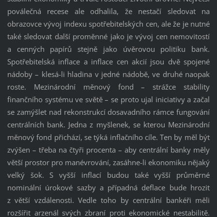
poválečná recese ale odhalila, že nestačí sledovat na
obrazovce vývoj indexu spotřebitelských cen, ale že je nutné
také sledovat další proměnné jako je vývoj cen nemovitostí
a cenných papírů stejně jako úvěrovou politiku bank.
Spotřebitelská inflace a inflace cen akcií jsou dvě spojené
nádoby – klesá-li hladina v jedné nádobě, ve druhé naopak
roste. Mezinárodní měnový fond – strážce stability
finančního systému ve světě – se proto ujal iniciativy a začal
se zamýšlet nad rekonstrukcí dosavadního rámce fungování
centrálních bank. Jedna z myšlenek, se kterou Mezinárodní
měnový fond přichází, se týká inflačního cíle. Ten by měl být
zvýšen – třeba na čtyři procenta – aby centrální banky měly
větší prostor pro manévrování, zasáhne-li ekonomiku nějaký
velký šok. S vyšší inflací budou také vyšší průměrné
nominální úrokové sazby a případná deflace bude hrozit
z větší vzdálenosti. Vedle toho by centrální bankéři měli
rozšířit arzenál svých zbraní proti ekonomické nestabilitě.