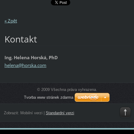
« Zpět
Kontakt
Ing. Helena Horská, PhD
helena@h
orska.co
m
© 2009 Všechna práva vyhrazena.
Tvorba www stránek zdarma
Zobrazit:
Mobilní verzi
|
Standardní verzi