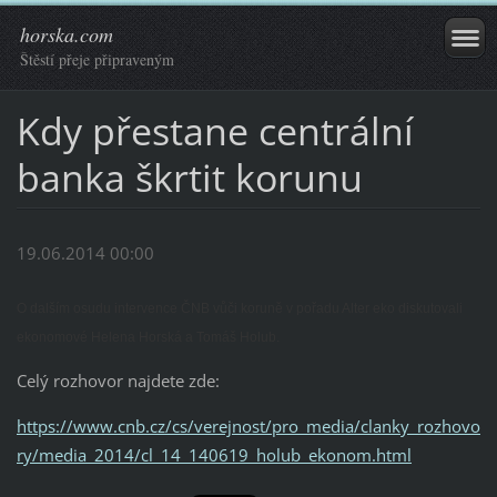
horska.com
Štěstí přeje připraveným
Kdy přestane centrální
banka škrtit korunu
19.06.2014 00:00
O dalším osudu intervence ČNB vůči koruně v pořadu Alter eko diskutovali
ekonomové Helena Horská a Tomáš Holub.
Celý rozhovor najdete zde:
https://www.cnb.cz/cs/verejnost/pro_media/clanky_rozhovo
ry/media_2014/cl_14_140619_holub_ekonom.html