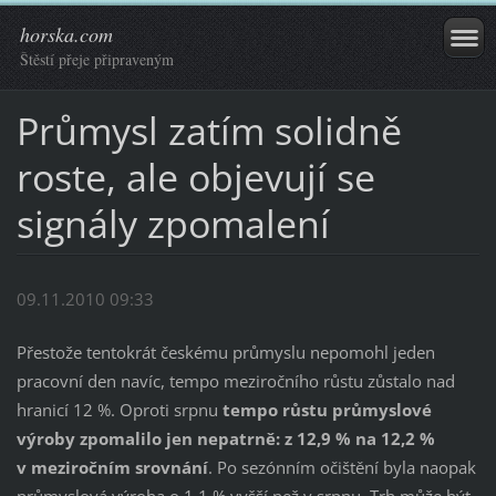
horska.com
Štěstí přeje připraveným
Průmysl zatím solidně
roste, ale objevují se
signály zpomalení
09.11.2010 09:33
Přestože tentokrát českému průmyslu nepomohl jeden
pracovní den navíc, tempo meziročního růstu zůstalo nad
hranicí 12 %. Oproti srpnu
tempo růstu průmyslové
výroby zpomalilo jen nepatrně: z 12,9 % na 12,2 %
v meziročním srovnání
. Po sezónním očištění byla naopak