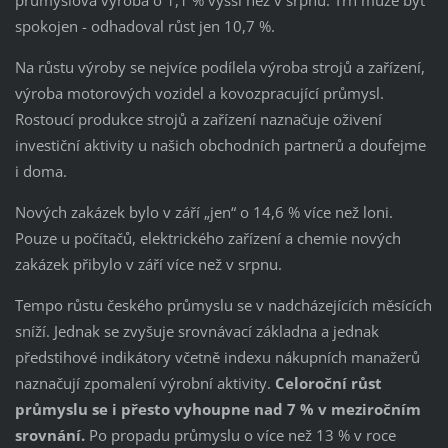
průmyslová výroba o 1,1 % vyšší než v srpnu. Trh může být
spokojen - odhadoval růst jen 10,7 %.
Na růstu výroby se nejvíce podílela výroba strojů a zařízení,
výroba motorových vozidel a kovozpracující průmysl.
Rostoucí produkce strojů a zařízení naznačuje oživení
investiční aktivity u našich obchodních partnerů a doufejme
i doma.
Nových zakázek bylo v září „jen“ o 14,6 % více než loni.
Pouze u počítačů, elektrického zařízení a chemie nových
zakázek přibylo v září více než v srpnu.
Tempo růstu českého průmyslu se v nadcházejících měsících
sníží. Jednak se zvyšuje srovnávací základna a jednak
předstihové indikátory včetně indexu nákupních manažerů
naznačují zpomalení výrobní aktivity.
Celoroční růst
průmyslu se i přesto vyhoupne nad 7 % v meziročním
srovnání.
Po propadu průmyslu o více než 13 % v roce