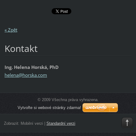
« Zpět
Kontakt
Ing. Helena Horská, PhD
helena@h
orska.co
m
© 2009 Všechna práva vyhrazena.
Vytvořte si webové stránky zdarma!
Zobrazit:
Mobilní verzi
|
Standardní verzi