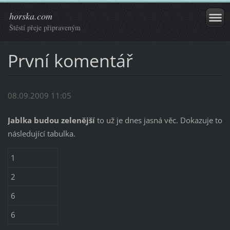
horska.com
Štěstí přeje připraveným
První komentář
08.09.2009 11:05
Jablka budou zelenější
to už je dnes jasná věc. Dokazuje to
následující tabulka.
1
2
6
6