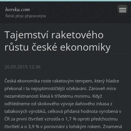
horska.com
Štěstí přeje připraveným
Tajemství raketového
růstu české ekonomiky
26.05.2015 12:36
Česká ekonomika roste raketovým tempem, který hladce
překonal i ta nejoptimističtější očekávání. Zároveň míra
nezaměstnanosti klesá k tříletému minimu. Když
odhlédneme od skokového vývoje daňového inkasa z
tabákových výrobků, celková přidaná hodnota vyrobená v
ČR za první čtvrtletí vzrostla o 1,7 % oproti předchozímu
čtvrtletí a o 3,9 % v porovnání s loňským rokem. Znamená