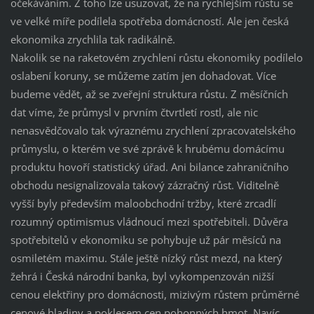
očekáváním. Z toho lze usuzovat, že na rychlejším růstu se
ve velké míře podílela spotřeba domácností. Ale jen česká
ekonomika zrychlila tak radikálně.
Nakolik se na raketovém zrychlení růstu ekonomiky podílelo
oslabení koruny, se můžeme zatím jen dohadovat. Více
budeme vědět, až se zveřejní struktura růstu. Z měsíčních
dat víme, že průmysl v prvním čtvrtletí rostl, ale nic
nenasvědčovalo tak výraznému zrychlení zpracovatelského
průmyslu, o kterém ve své zprávě k hrubému domácímu
produktu hovoří statistický úřad. Ani bilance zahraničního
obchodu nesignalizovala takový zázračný růst. Viditelně
vyšší byly především maloobchodní tržby, které zrcadlí
rozumný optimismus vládnoucí mezi spotřebiteli. Důvěra
spotřebitelů v ekonomiku se pohybuje už pár měsíců na
osmiletém maximu. Stále ještě nízký růst mezd, na který
žehrá i Česká národní banka, byl vykompenzován nižší
cenou elektřiny pro domácnosti, mizivým růstem průměrné
cenové hladiny a poklesem cen pohonných hmot. Navíc