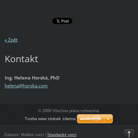
« Zpět
Kontakt
Ing. Helena Horská, PhD
helena@h
orska.co
m
© 2009 Všechna práva vyhrazena.
Tvorba www stránek zdarma
Zobrazit:
Mobilní verzi
|
Standardní verzi