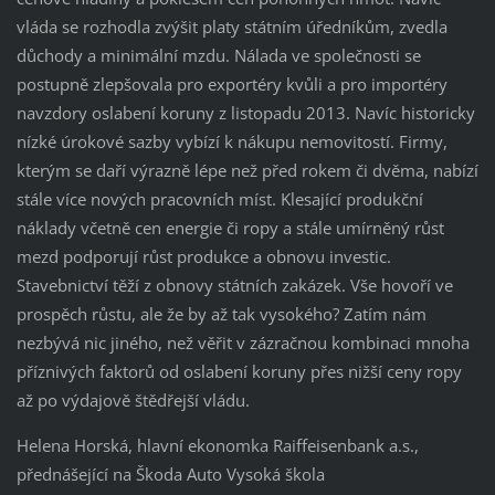
vláda se rozhodla zvýšit platy státním úředníkům, zvedla
důchody a minimální mzdu. Nálada ve společnosti se
postupně zlepšovala pro exportéry kvůli a pro importéry
navzdory oslabení koruny z listopadu 2013. Navíc historicky
nízké úrokové sazby vybízí k nákupu nemovitostí. Firmy,
kterým se daří výrazně lépe než před rokem či dvěma, nabízí
stále více nových pracovních míst. Klesající produkční
náklady včetně cen energie či ropy a stále umírněný růst
mezd podporují růst produkce a obnovu investic.
Stavebnictví těží z obnovy státních zakázek. Vše hovoří ve
prospěch růstu, ale že by až tak vysokého? Zatím nám
nezbývá nic jiného, než věřit v zázračnou kombinaci mnoha
příznivých faktorů od oslabení koruny přes nižší ceny ropy
až po výdajově štědřejší vládu.
Helena Horská, hlavní ekonomka Raiffeisenbank a.s.,
přednášející na Škoda Auto Vysoká škola