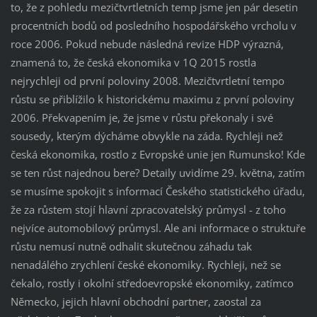
to, že z pohledu mezičtvrtletních temp jsme jen pár desetin
procentních bodů od posledního hospodářského vrcholu v
roce 2006. Pokud nebude následná revize HDP výrazná,
znamená to, že česká ekonomika v 1Q 2015 rostla
nejrychleji od první poloviny 2008. Mezičtvrtletní tempo
růstu se přiblížilo k historickému maximu z první poloviny
2006. Překvapením je, že jsme v růstu překonaly i své
sousedy, kterým dýcháme obvykle na záda. Rychleji než
česká ekonomika, rostlo z Evropské unie jen Rumunsko! Kde
se ten růst najednou bere? Detaily uvidíme 29. května, zatím
se musíme spokojit s informací Českého statistického úřadu,
že za růstem stojí hlavní zpracovatelský průmysl - z toho
nejvíce automobilový průmysl. Ale ani informace o struktuře
růstu nemusí nutně odhalit skutečnou záhadu tak
nenadálého zrychlení české ekonomiky. Rychleji, než se
čekalo, rostly i okolní středoevropské ekonomiky, zatímco
Německo, jejich hlavní obchodní partner, zaostal za