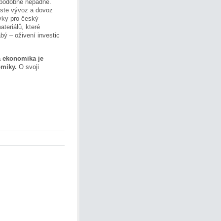
ěpodobně nepadne.
oste vývoz a dovoz
vky pro český
teriálů, které
bý – oživení investic
á ekonomika je
omiky.
O svoji