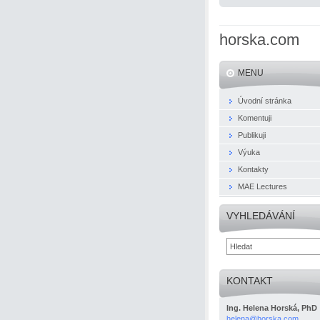
horska.com
MENU
Úvodní stránka
Komentuji
Publikuji
Výuka
Kontakty
MAE Lectures
VYHLEDÁVÁNÍ
KONTAKT
Ing. Helena Horská, PhD
helena@h
orska.co
m