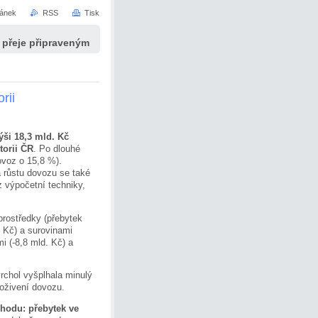
ránek
RSS
Tisk
í přeje připraveným
rii
ýši 18,3 mld. Kč
torii ČR
. Po dlouhé
ovoz o 15,8 %).
 růstu dovozu se také
z výpočetní techniky,
prostředky (přebytek
 Kč) a surovinami
i (-8,8 mld. Kč) a
rchol vyšplhala minulý
 oživení dovozu.
hodu: přebytek ve