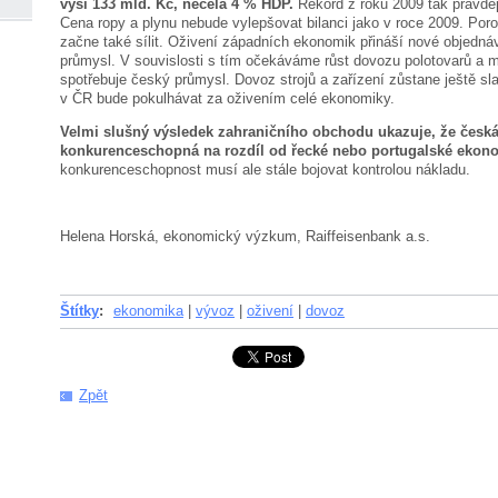
výši 133 mld. Kč, necelá 4 % HDP.
Rekord z roku 2009 tak pravd
Cena ropy a plynu nebude vylepšovat bilanci jako v roce 2009. Por
začne také sílit. Oživení západních ekonomik přináší nové objedná
průmysl. V souvislosti s tím očekáváme růst dovozu polotovarů a ma
spotřebuje český průmysl. Dovoz strojů a zařízení zůstane ještě sla
v ČR bude pokulhávat za oživením celé ekonomiky.
Velmi slušný výsledek zahraničního obchodu ukazuje, že česk
konkurenceschopná na rozdíl od řecké nebo portugalské ekon
konkurenceschopnost musí ale stále bojovat kontrolou nákladu.
Helena Horská, ekonomický výzkum, Raiffeisenbank a.s.
Štítky
:
ekonomika
|
vývoz
|
oživení
|
dovoz
Zpět