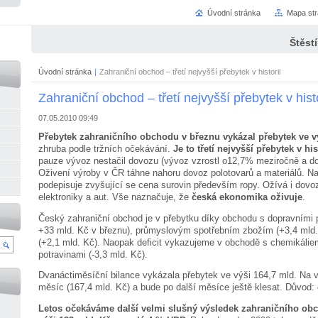
Úvodní stránka
Mapa st
Štěst
Úvodní stránka
|
Zahraniční obchod – třetí nejvyšší přebytek v historii
Zahraniční obchod – třetí nejvyšší přebytek v histo
07.05.2010 09:49
Přebytek zahraničního obchodu v březnu vykázal přebytek ve v
zhruba podle tržních očekávání.
Je to třetí nejvyšší přebytek v his
pauze vývoz nestačil dovozu (vývoz vzrostl o12,7% meziročně a d
Oživení výroby v ČR táhne nahoru dovoz polotovarů a materiálů. Na
podepisuje zvyšující se cena surovin především ropy. Ožívá i dovo
elektroniky a aut. Vše naznačuje, že
česká ekonomika oživuje
.
Český zahraniční obchod je v přebytku díky obchodu s dopravními 
+33 mld. Kč v březnu), průmyslovým spotřebním zbožím (+3,4 mld.
(+2,1 mld. Kč). Naopak deficit vykazujeme v obchodě s chemikáliem
potravinami (-3,3 mld. Kč).
Dvanáctiměsíční bilance vykázala přebytek ve výši 164,7 mld. Na v
měsíc (167,4 mld. Kč) a bude po další měsíce ještě klesat. Důvod:
Letos očekáváme další velmi slušný výsledek zahraničního obc