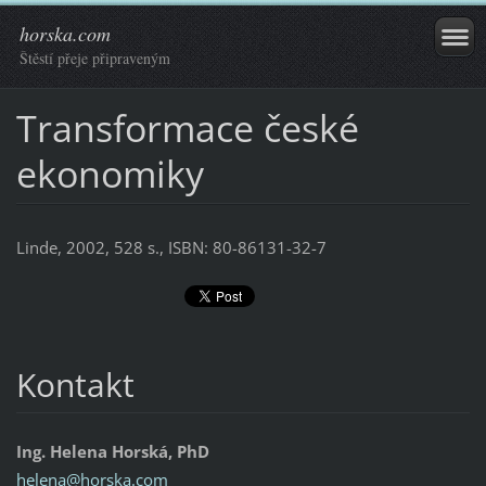
horska.com
Štěstí přeje připraveným
Transformace české
ekonomiky
Linde, 2002, 528 s., ISBN: 80-86131-32-7
Kontakt
Ing. Helena Horská, PhD
helena@h
orska.co
m